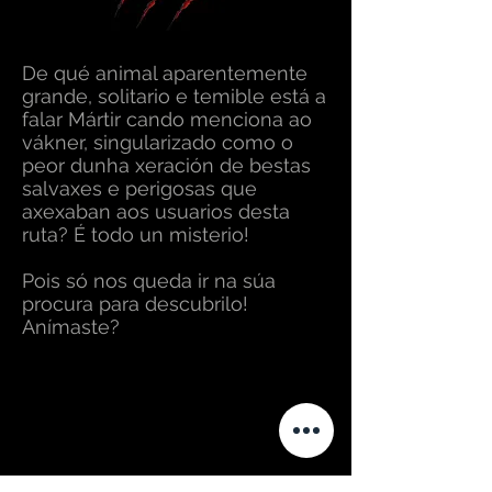
De qué animal aparentemente
grande, solitario e temible está a
falar Mártir cando menciona ao
vákner, singularizado como o
peor dunha xeración de bestas
salvaxes e perigosas que
axexaban aos usuarios desta
ruta? É todo un misterio!
Pois só nos queda ir na súa
procura para descubrilo!
Anímaste?