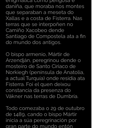
enigmática como perigosa e
daniña, que moraba nos montes
que separaban a meseta do
Xallas e a costa de Fisterra. Nas
terras que se interpoñen no
Camiño Xacobeo dende
Santiago de Compostela ata a fin
do mundo dos antigos.
O bispo armenio, Mártir de
Arzendján, peregrinou dende o
mosteiro de Santo Ciriaco de
Norkiegh (península de Anatolia,
a actual Turquía) onde residía ata
Fisterra. Foi el quen deixou
constancia da presenza do
Vákner nas terras de Dumbría.
Todo comezaba o 29 de outubro
de 1489, cando o bispo Mártir
inicia a súa peregrinación por
gran parte do mundo entón