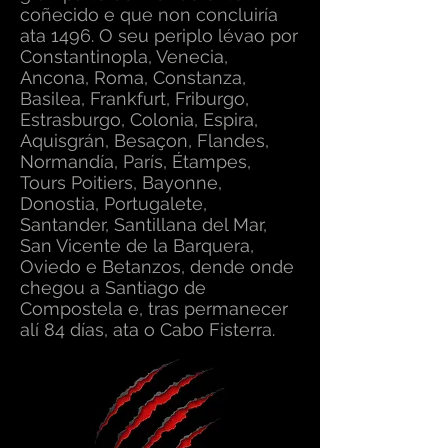
coñecido e que non concluiría
ata 1496. O seu periplo lévao por
Constantinopla, Venecia,
Ancona, Roma, Constanza,
Basilea, Frankfurt, Friburgo,
Estrasburgo, Colonia, Espira,
Aquisgrán, Besaçon, Flandes,
Normandía, París, Étampes,
Tours Poitiers, Bayonne,
Donostia, Portugalete,
Santander, Santillana del Mar,
San Vicente de la Barquera,
Oviedo e Betanzos, dende onde
chegou a Santiago de
Compostela e, tras permanecer
alí 84 días, ata o Cabo Fisterra.