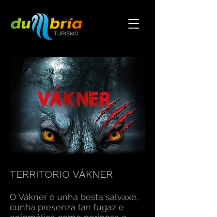
TERRITORIO VÁKNER
O Vákner é unha besta salvaxe,
cunha presenza tan fugaz e