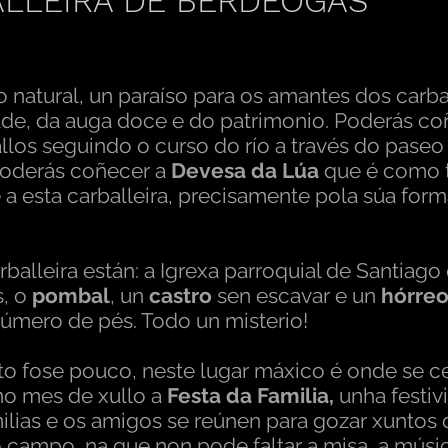
LLEIRA DE BERDEOGAS
 natural, un paraíso para os amantes dos carba
ade, da auga doce e do patrimonio. Poderás co
llos seguindo o curso do río a través do paseo 
poderás coñecer a
Devesa da Lúa
que é como 
 a esta carballeira, precisamente pola súa for
rballeira están: a Igrexa parroquial de Santiago
, o
pombal
, un
castro
sen escavar e un
hórre
úmero de pés. Todo un misterio!
sto fose pouco, neste lugar máxico é onde se c
no mes de xullo a
Festa da Familia,
unha festiv
ilias e os amigos se reúnen para gozar xuntos
 campo, na que non pode faltar a misa, a músic