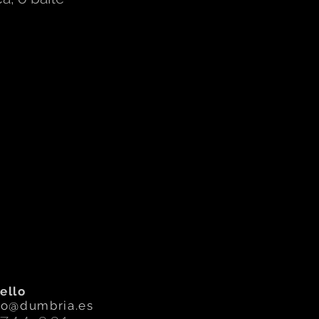
ello
eo@dumbria.es