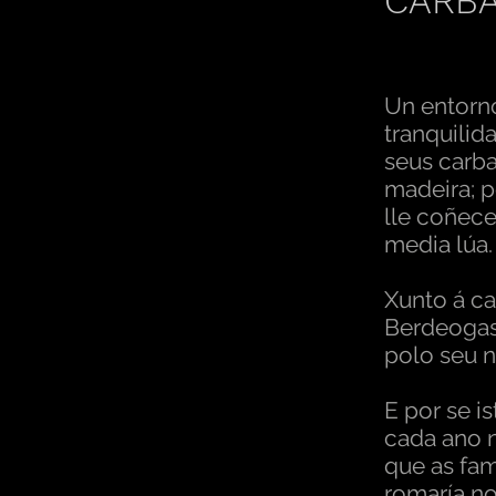
CARBA
Un entorno
tranquilid
seus carba
madeira; 
lle coñece
media lúa.
Xunto á ca
Berdeogas
polo seu n
E por se i
cada ano 
que as fam
romaría no