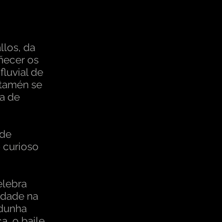
llos, da
ñecer os
fluvial de
tamén se
ma de
 de
o
curioso
elebra
idade na
 dunha
a, o baile