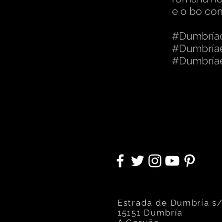
e o bo co
#Dumbría
#Dumbría
#Dumbría
Estrada de Dumbría s/
15151
Dumbría