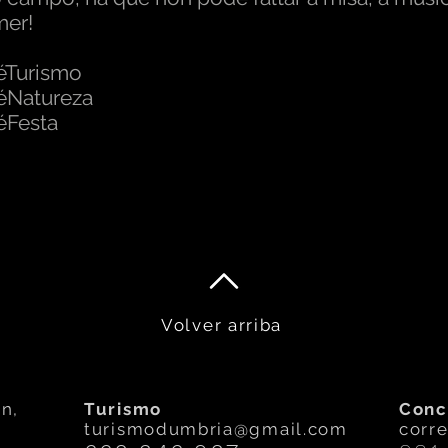
mer!
éTurismo
éNatureza
éFesta
Volver arriba
n,
Turismo
Conc
turismodumbria@gmail.com
corr