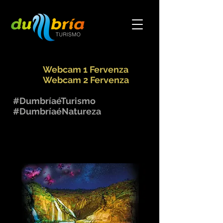
Webcam 1 Fervenza
Webcam 2 Fervenza
#DumbríaéTurismo
#DumbríaéNatureza