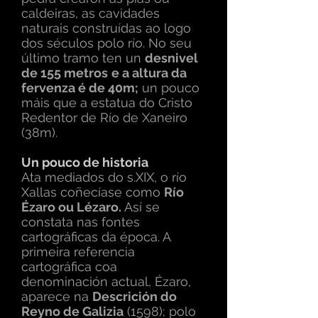
caldeiras, as cavidades
naturais construídas ao logo
dos séculos polo río. No seu
último tramo ten un
desnivel
de 155 metros
e a altura da
fervenza é de 40m;
un pouco
máis que a estatua do Cristo
Redentor de Río de Xaneiro
(38m).
Un pouco de historia
Ata mediados do s.XIX, o río
Xallas coñecíase como
Río
Ézaro ou Lézaro.
Así se
constata nas fontes
cartográficas da época. A
primeira referencia
cartográfica coa
denominación actual, Ézaro,
aparece na
Descrición do
Reyno de Galizia
(1598); polo