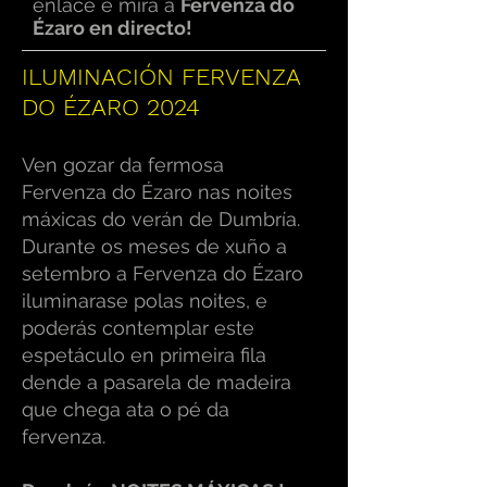
enlace e mira a
Fervenza do
Ézaro en directo!
ILUMINACIÓN FERVENZA
DO ÉZARO 2024
Ven gozar da fermosa
Fervenza do Ézaro nas noites
máxicas do verán de Dumbría.
Durante os meses de xuño a
setembro a Fervenza do Ézaro
iluminarase polas noites, e
poderás contemplar este
espetáculo en primeira fila
dende a pasarela de madeira
que chega ata o pé da
fervenza.