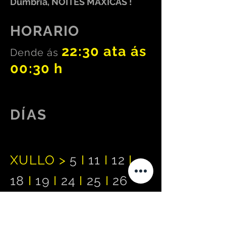
Dumbría, NOITES MÁXICAS !
HORARIO
22:30 ata ás
Dende ás
00:30 h
DÍAS
XULLO >
5
I
11
I
12
I
18
I
19
I
24
I
2
5
I
26
AGOSTO >
1
I
2
I
8
I
9
I