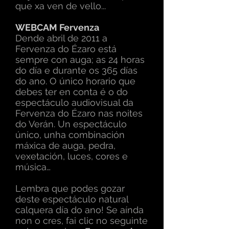
que xa ven de vello...
WEBCAM Fervenza
Dende abril de 2011 a
Fervenza do Ézaro está
sempre con auga; as 24 horas
do día e durante os 365 días
do ano. O único horario que
debes ter en conta é o do
espectáculo audiovisual da
Fervenza do Ézaro nas noites
do Verán. Un espectáculo
único, unha combinación
máxica de auga, pedra,
vexetación, luces, cores e
música…
Lembra que podes gozar
deste espectáculo natural
calquera día do ano!
Se aínda
non o cres, fai clic no seguinte