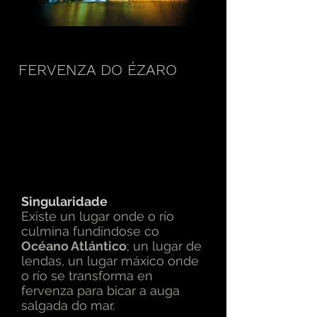
FERVENZA DO ÉZARO
Singularidade
Existe un lugar onde o río
culmina fundíndose co
Océano Atlántico
; un lugar de
lendas, un lugar máxico onde
o río se transforma en
fervenza para bicar a auga
salgada do mar.