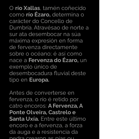
O
río Xallas
, tamén coñecido
como
río Ézaro,
determina o
carácter do Concello de
Dumbría. Atravésao de norte a
sur ata desembocar na súa
máxima expresión en forma
de fervenza directamente
sobre o océano; é así como
nace a
Fervenza do Ézaro,
un
exemplo único de
desembocadura fluvial deste
tipo en
Europa.
Antes de converterse en
fervenza, o río é retido por
catro encoros:
A Fervenza, A
Ponte Olveira, Castrelo e
Santa Uxía.
Entre este último
encoro e a fervenza, a forza
da auga e a resistencia da
pedra crearon as pías ou