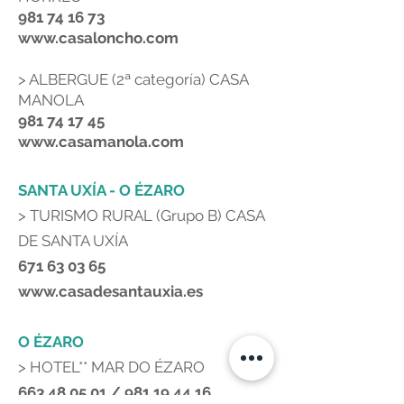
981 74 16 73
www.casaloncho.com
>
ALBERGUE (2ª categoría) CASA
MANOLA
981 74 17 45
www.casamanola.com
SANTA UXÍA - O ÉZARO
>
TURISMO RURAL (Grupo B) CASA
DE SANTA UXÍA
671 63 03 65
www.casadesantauxia.es
O ÉZARO
>
HOTEL** MAR DO ÉZARO
663 48 05 01
/
981 19 44 16