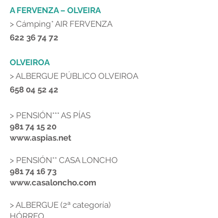
A FERVENZA – OLVEIRA
>
Cámping* AIR FERVENZA
622 36 74 72
OLVEIROA
>
ALBERGUE PÚBLICO OLVEIROA
658 04 52 42
>
PENSIÓN*** AS PÍAS
981 74 15 20
www.aspias.net
>
PENSIÓN** CASA LONCHO
981 74 16 73
www.casaloncho.com
>
ALBERGUE (2ª categoría)
HÓRREO