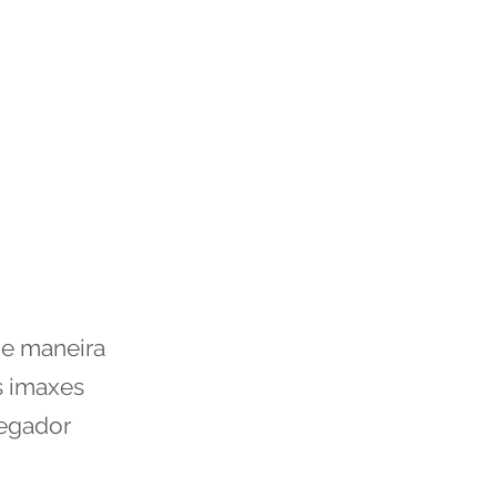
de maneira
ás imaxes
vegador