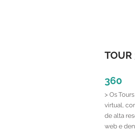
TOUR 
360
> Os Tours
virtual, c
de alta re
web e dend