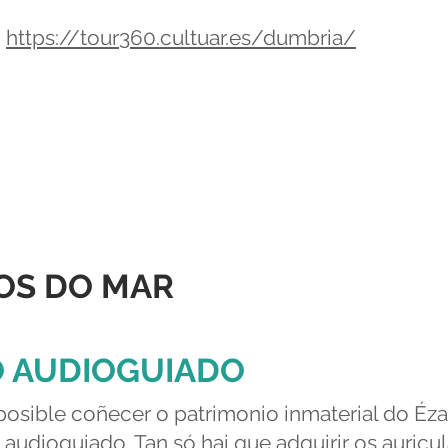
:
https://tour360.cultuar.es/dumbria/
OS DO MAR
O AUDIOGUIADO
posible coñecer o patrimonio inmaterial do Éza
audioguiado. Tan só hai que adquirir os auricul