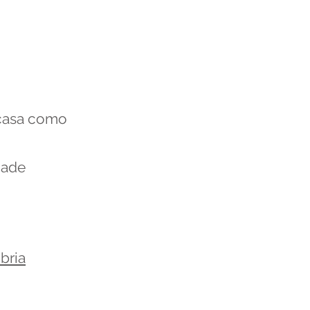
 casa como
dade
bria