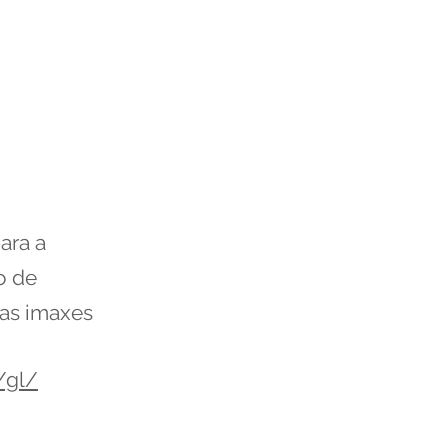
ara a
o de
oas imaxes
/gl/