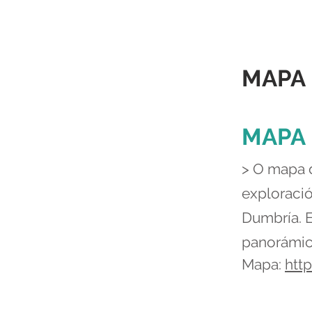
MAPA 
MAPA
> O mapa d
exploració
Dumbría. 
panorámic
Mapa:
htt